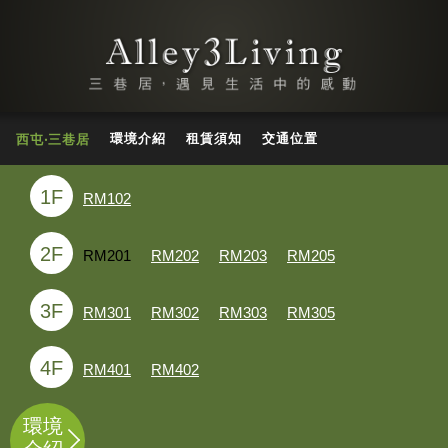
環境介紹
租賃須知
交通位置
西屯‧三巷居
1F
RM102
2F
RM201
RM202
RM203
RM205
3F
RM301
RM302
RM303
RM305
4F
RM401
RM402
環境